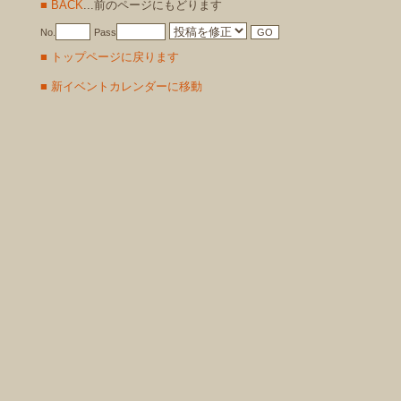
■ BACK
...前のページにもどります
No.
Pass
■ トップページに戻ります
■ 新イベントカレンダーに移動