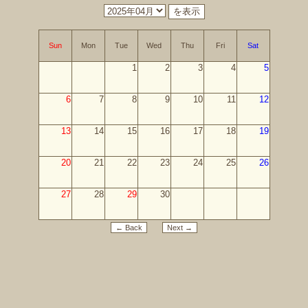
Sun
Mon
Tue
Wed
Thu
Fri
Sat
1
2
3
4
5
6
7
8
9
10
11
12
13
14
15
16
17
18
19
20
21
22
23
24
25
26
27
28
29
30